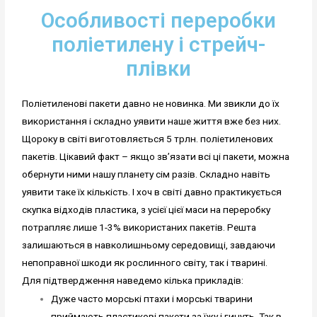
Особливості переробки
поліетилену і стрейч-
плівки
Поліетиленові пакети давно не новинка. Ми звикли до їх
використання і складно уявити наше життя вже без них.
Щороку в світі виготовляється 5 трлн. поліетиленових
пакетів. Цікавий факт – якщо зв’язати всі ці пакети, можна
обернути ними нашу планету сім разів. Складно навіть
уявити таке їх кількість. І хоч в світі давно практикується
скупка відходів пластика, з усієї цієї маси на переробку
потрапляє лише 1-3% використаних пакетів. Решта
залишаються в навколишньому середовищі, завдаючи
непоправної шкоди як рослинного світу, так і тварині.
Для підтвердження наведемо кілька прикладів:
Дуже часто морські птахи і морські тварини
приймають пластикові пакети за їжу і гинуть. Так в