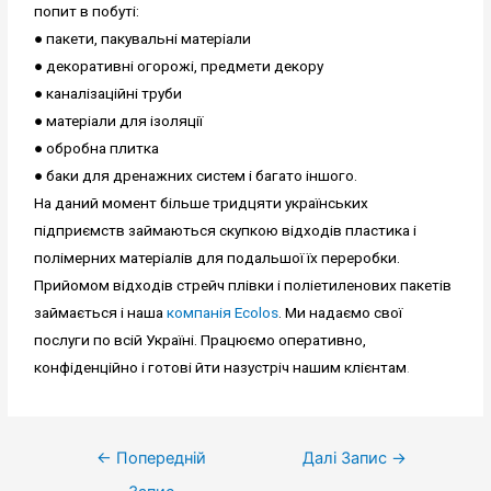
попит в побуті:
● пакети, пакувальні матеріали
● декоративні огорожі, предмети декору
● каналізаційні труби
● матеріали для ізоляції
● обробна плитка
● баки для дренажних систем і багато іншого.
На даний момент більше тридцяти українських
підприємств займаються скупкою відходів пластика і
полімерних матеріалів для подальшої їх переробки.
Прийомом відходів стрейч плівки і поліетиленових пакетів
займається і наша
компанія Ecolos
. Ми надаємо свої
послуги по всій Україні. Працюємо оперативно,
конфіденційно і готові йти назустріч нашим клієнтам
.
←
Попередній
Далі Запис
→