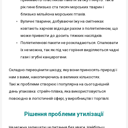
рік гине близько ста тисяч морських тварин і
близько мільйона морських птахів.
Вуличні тварини, добуваючи їжу на смітниках
ковтають харчові відходи разом з поліетиленом, що
може привести до досить тяжких наслідків.
Поліетиленові пакети не розкладаються. Спалювати
їх не можна, так як під час горіння виділяються чадні
гази і згубні канцерогени.
Складно переоцінити шкоду, яку вони приносять природі і
нам з вами, накопичуючись в великих кількостях.
Такі ж проблеми створює і популярна на сьогоднішній
день упаковка: стрейч-плівка, яка використовується
повсюдно в логістичній сфері, у виробництві і торгівлі.
Рішення проблеми утилізації
Не можна залишати це питання без уваги. Найбільш