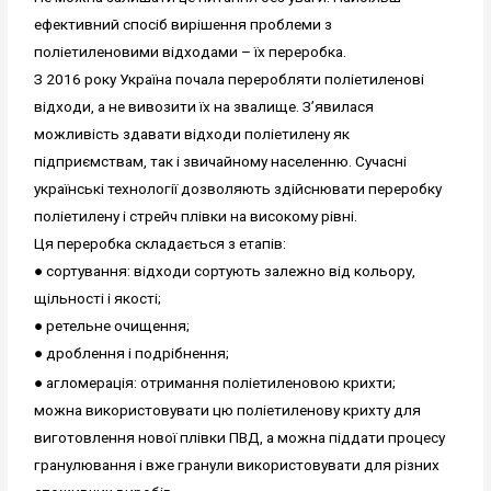
ефективний спосіб вирішення проблеми з
поліетиленовими відходами – їх переробка.
З 2016 року Україна почала переробляти поліетиленові
відходи, а не вивозити їх на звалище. З’явилася
можливість здавати відходи поліетилену як
підприємствам, так і звичайному населенню. Сучасні
українські технології дозволяють здійснювати переробку
поліетилену і стрейч плівки на високому рівні.
Ця переробка складається з етапів:
● сортування: відходи сортують залежно від кольору,
щільності і якості;
● ретельне очищення;
● дроблення і подрібнення;
● агломерація: отримання поліетиленовою крихти;
можна використовувати цю поліетиленову крихту для
виготовлення нової плівки ПВД, а можна піддати процесу
гранулювання і вже гранули використовувати для різних